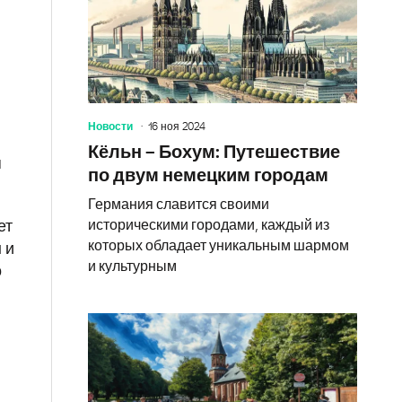
Новости
16 ноя 2024
Кёльн – Бохум: Путешествие
я
по двум немецким городам
Германия славится своими
историческими городами, каждый из
ет
которых обладает уникальным шармом
 и
и культурным
о