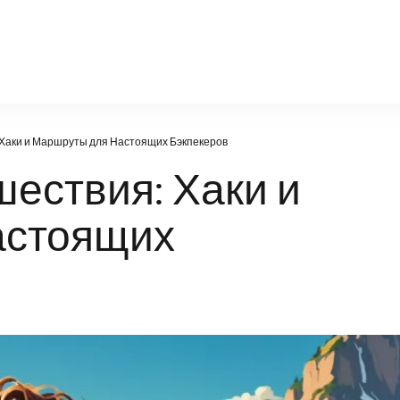
samara-kazan.ru
Хаки и Маршруты для Настоящих Бэкпекеров
ествия: Хаки и
астоящих